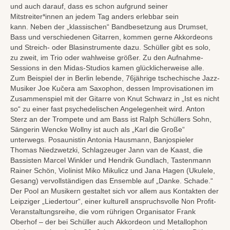
und auch darauf, dass es schon aufgrund seiner
Mitstreiter*innen an jedem Tag anders erlebbar sein
kann. Neben der „klassischen“ Bandbesetzung aus Drumset,
Bass und verschiedenen Gitarren, kommen gerne Akkordeons
und Streich- oder Blasinstrumente dazu. Schüller gibt es solo,
zu zweit, im Trio oder wahlweise größer. Zu den Aufnahme-
Sessions in den Midas-Studios kamen glücklicherweise alle.
Zum Beispiel der in Berlin lebende, 76jährige tschechische Jazz-
Musiker Joe Kučera am Saxophon, dessen Improvisationen im
Zusammenspiel mit der Gitarre von Knut Schwarz in „Ist es nicht
so“ zu einer fast psychedelischen Angelegenheit wird. Anton
Sterz an der Trompete und am Bass ist Ralph Schüllers Sohn,
Sängerin Wencke Wollny ist auch als „Karl die Große“
unterwegs. Posaunistin Antonia Hausmann, Banjospieler
Thomas Niedzwetzki, Schlagzeuger Jann van de Kaast, die
Bassisten Marcel Winkler und Hendrik Gundlach, Tastenmann
Rainer Schön, Violinist Miko Mikulicz und Jana Hagen (Ukulele,
Gesang) vervollständigen das Ensemble auf „Danke. Schade.“
Der Pool an Musikern gestaltet sich vor allem aus Kontakten der
Leipziger „Liedertour“, einer kulturell anspruchsvolle Non Profit-
Veranstaltungsreihe, die vom rührigen Organisator Frank
Oberhof – der bei Schüller auch Akkordeon und Metallophon