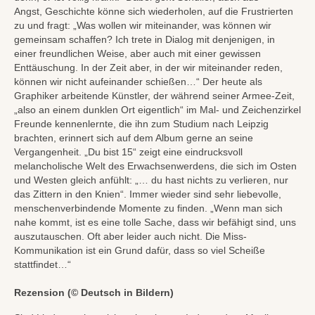
Angst, Geschichte könne sich wiederholen, auf die Frustrierten
zu und fragt: „Was wollen wir miteinander, was können wir
gemeinsam schaffen? Ich trete in Dialog mit denjenigen, in
einer freundlichen Weise, aber auch mit einer gewissen
Enttäuschung. In der Zeit aber, in der wir miteinander reden,
können wir nicht aufeinander schießen…“ Der heute als
Graphiker arbeitende Künstler, der während seiner Armee-Zeit,
„also an einem dunklen Ort eigentlich“ im Mal- und Zeichenzirkel
Freunde kennenlernte, die ihn zum Studium nach Leipzig
brachten, erinnert sich auf dem Album gerne an seine
Vergangenheit. „Du bist 15“ zeigt eine eindrucksvoll
melancholische Welt des Erwachsenwerdens, die sich im Osten
und Westen gleich anfühlt: „… du hast nichts zu verlieren, nur
das Zittern in den Knien“. Immer wieder sind sehr liebevolle,
menschenverbindende Momente zu finden. „Wenn man sich
nahe kommt, ist es eine tolle Sache, dass wir befähigt sind, uns
auszutauschen. Oft aber leider auch nicht. Die Miss-
Kommunikation ist ein Grund dafür, dass so viel Scheiße
stattfindet…“
Rezension (© Deutsch in Bildern)