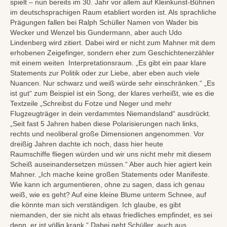
spielt – nun bereits im 30. Jahr vor allem auf Kleinkunst-Bühnen
im deutschsprachigen Raum etabliert worden ist. Als sprachliche
Prägungen fallen bei Ralph Schüller Namen von Wader bis
Wecker und Wenzel bis Gundermann, aber auch Udo
Lindenberg wird zitiert. Dabei wird er nicht zum Mahner mit dem
erhobenen Zeigefinger, sondern eher zum Geschichtenerzähler
mit einem weiten Interpretationsraum. „Es gibt ein paar klare
Statements zur Politik oder zur Liebe, aber eben auch viele
Nuancen. Nur schwarz und weiß würde sehr einschränken.“ „Es
ist gut“ zum Beispiel ist ein Song, der klares verheißt, wie es die
Textzeile „Schreibst du Fotze und Neger und mehr
Flugzeugträger in dein verdammtes Niemandsland“ ausdrückt.
„Seit fast 5 Jahren haben diese Polarisierungen nach links,
rechts und neoliberal große Dimensionen angenommen. Vor
dreißig Jahren dachte ich noch, dass hier heute
Raumschiffe fliegen würden und wir uns nicht mehr mit diesem
Scheiß auseinandersetzen müssen.“ Aber auch hier agiert kein
Mahner. „Ich mache keine großen Statements oder Manifeste.
Wie kann ich argumentieren, ohne zu sagen, dass ich genau
weiß, wie es geht? Auf eine kleine Blume unterm Schnee, auf
die könnte man sich verständigen. Ich glaube, es gibt
niemanden, der sie nicht als etwas friedliches empfindet, es sei
denn, er ist völlig krank.“ Dabei geht Schüller, auch aus