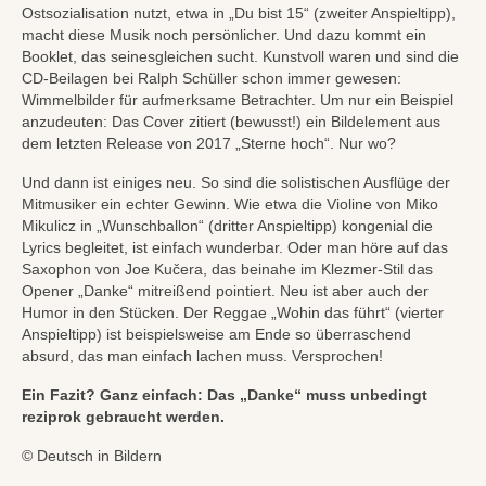
Ostsozialisation nutzt, etwa in „Du bist 15“ (zweiter Anspieltipp),
macht diese Musik noch persönlicher. Und dazu kommt ein
Booklet, das seinesgleichen sucht. Kunstvoll waren und sind die
CD-Beilagen bei Ralph Schüller schon immer gewesen:
Wimmelbilder für aufmerksame Betrachter. Um nur ein Beispiel
anzudeuten: Das Cover zitiert (bewusst!) ein Bildelement aus
dem letzten Release von 2017 „Sterne hoch“. Nur wo?
Und dann ist einiges neu. So sind die solistischen Ausflüge der
Mitmusiker ein echter Gewinn. Wie etwa die Violine von Miko
Mikulicz in „Wunschballon“ (dritter Anspieltipp) kongenial die
Lyrics begleitet, ist einfach wunderbar. Oder man höre auf das
Saxophon von Joe Kučera, das beinahe im Klezmer-Stil das
Opener „Danke“ mitreißend pointiert. Neu ist aber auch der
Humor in den Stücken. Der Reggae „Wohin das führt“ (vierter
Anspieltipp) ist beispielsweise am Ende so überraschend
absurd, das man einfach lachen muss. Versprochen!
Ein Fazit? Ganz einfach: Das „Danke“ muss unbedingt
reziprok gebraucht werden.
© Deutsch in Bildern