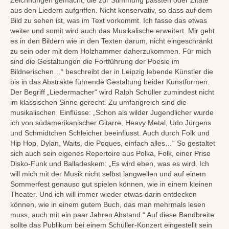
aus den Liedern aufgriffen. Nicht konservativ, so dass auf dem
Bild zu sehen ist, was im Text vorkommt. Ich fasse das etwas
weiter und somit wird auch das Musikalische erweitert. Mir geht
es in den Bildern wie in den Texten darum, nicht eingeschränkt
zu sein oder mit dem Holzhammer daherzukommen. Für mich
sind die Gestaltungen die Fortführung der Poesie im
Bildnerischen…“ beschreibt der in Leipzig lebende Künstler die
bis in das Abstrakte führende Gestaltung beider Kunstformen.
Der Begriff „Liedermacher“ wird Ralph Schüller zumindest nicht
im klassischen Sinne gerecht. Zu umfangreich sind die
musikalischen Einflüsse: „Schon als wilder Jugendlicher wurde
ich von südamerikanischer Gitarre, Heavy Metal, Udo Jürgens
und Schmidtchen Schleicher beeinflusst. Auch durch Folk und
Hip Hop, Dylan, Waits, die Poques, einfach alles…“ So gestaltet
sich auch sein eigenes Repertoire aus Polka, Folk, einer Prise
Disko-Funk und Balladeskem: „Es wird eben, was es wird. Ich
will mich mit der Musik nicht selbst langweilen und auf einem
Sommerfest genauso gut spielen können, wie in einem kleinen
Theater. Und ich will immer wieder etwas darin entdecken
können, wie in einem gutem Buch, das man mehrmals lesen
muss, auch mit ein paar Jahren Abstand.“ Auf diese Bandbreite
sollte das Publikum bei einem Schüller-Konzert eingestellt sein