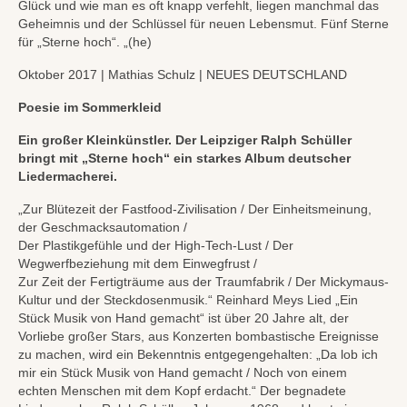
Glück und wie man es oft knapp verfehlt, liegen manchmal das
Geheimnis und der Schlüssel für neuen Lebensmut. Fünf Sterne
für „Sterne hoch“. „(he)
Oktober 2017 | Mathias Schulz | NEUES DEUTSCHLAND
Poesie im Sommerkleid
Ein großer Kleinkünstler. Der Leipziger Ralph Schüller
bringt mit „Sterne hoch“ ein starkes Album deutscher
Liedermacherei.
„Zur Blütezeit der Fastfood-Zivilisation / Der Einheitsmeinung,
der Geschmacksautomation /
Der Plastikgefühle und der High-Tech-Lust / Der
Wegwerfbeziehung mit dem Einwegfrust /
Zur Zeit der Fertigträume aus der Traumfabrik / Der Mickymaus-
Kultur und der Steckdosenmusik.“ Reinhard Meys Lied „Ein
Stück Musik von Hand gemacht“ ist über 20 Jahre alt, der
Vorliebe großer Stars, aus Konzerten bombastische Ereignisse
zu machen, wird ein Bekenntnis entgegengehalten: „Da lob ich
mir ein Stück Musik von Hand gemacht / Noch von einem
echten Menschen mit dem Kopf erdacht.“ Der begnadete