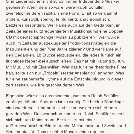
Sind Liedermacher nicht schon immer Independent-Musiker
gewesen? Wenn dem so wäre, wäre Ralph Schüller
zweifelsohne deren radikalisierte Form. Er ist so verdammt
anders, kunstvoll, sperrig, feinfühlend, anachronistisch.
Letzteres besonders. Wer käme auch auf den Gedanken, im
Zeitalter eines kurzfrequentierten Musikkonsums eine Doppel-
CD mit deutschsprachiger Musik zu publizieren? Wer würde
auch im Zeitalter ausgeklügelter Produktionsstrategien die
Instrumentierung der 70er Jahre zitieren? Und wer käme auf
den Gedanken, 18 Stücke einzuspielen, die jedes für sich ein
flüchtiges Neben-bei ausschließen. Das hat mit Haltung zu tun.
Mit Mut. Und mit Eigenwillen. Wer das für eine rhetorische Finte
hält, sollte sich nur „Trödeln“ (erster Anspieltipp) anhören. Was
für eine zauberhafte Hymne auf die Entschleunigung in dieser
zerrissenen, wie irre geschleuderten Welt.
Eigensinn wäre also das mindeste, was man Ralph Schüller
zubilligen könnte. Aber das ist zu wenig. Die beiden Silberlinge
sind wundervoll. Und bunt. Und sie verweigern sich ei-nem
geraden Weg. Das war schon immer so. Ralph Schüller schert
sich nicht um Mainstream. Er skizziert mit einer
außergewöhnlichen Bildersprache Melancholie und Zweifel und
Sentimentalität. Dass er dabei Mosaiksteine (s)einer