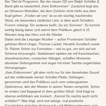
Der Titel ist Programm. Bei der neuen CD von Ralph Schüller &
Band gibt es tatsächlich „Kein Entkommen“. Zunächst liegt das
an Ohrwurm-Melodien, die dem Zuhörer nicht mehr aus dem
Kopf gehen. „Finden wir uns“ ist so ein süchtig machendes
Stück, ein besonders zärtliches Lied, in dem auch Schüllers
Fromm mitsingt. Ein anderes heißt „So ein Sommer“. Es kommt
wohlig lässig daher und wärmt dem Publikum gleich 6.15
Minuten lang das Herz und die Glieder.
Dabei sind die Leipziger Musiker – außer Frontmann Schüller
gehören Almut Unger, Thomas Lackel, Hendrik Gundlach sowie
Dr. Rainer Schön zur Formation – viel zu gut, um sich auf ein
Schema einzuengen. Stattdessen spielen sie mit französischen,
skandinavischen, russischen Klängen, schaffen Momente
absoluter Geborgenheit und sogar mit einer Samba ungetrübtes
Hörvergnügen.
„Kein Entkommen“ gilt aber nicht nur für den fesselnden Sound
auf der mittlerweile vierten Schüller-Platte. Gefangen
genommen wird das Publikum auch vom unbeugsamen
Optimismus, den der Meister in seinen Texten versprüht. Schon
im ersten Lied begegnet er dem großen Glück. Und fragt es
ebenso einfühlsam wie ironisch: „Kannst Du nachts auch nicht
schlafen?“ Was folgt, sind mal witzige, mal poetische
Geschichten zwischen Sonnenauf- und Weltenuntergang, vom