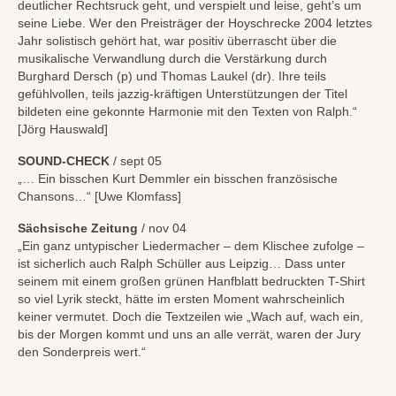
deutlicher Rechtsruck geht, und verspielt und leise, geht’s um
seine Liebe. Wer den Preisträger der Hoyschrecke 2004 letztes
Jahr solistisch gehört hat, war positiv überrascht über die
musikalische Verwandlung durch die Verstärkung durch
Burghard Dersch (p) und Thomas Laukel (dr). Ihre teils
gefühlvollen, teils jazzig-kräftigen Unterstützungen der Titel
bildeten eine gekonnte Harmonie mit den Texten von Ralph.“
[Jörg Hauswald]
SOUND-CHECK
/ sept 05
„… Ein bisschen Kurt Demmler ein bisschen französische
Chansons…“ [Uwe Klomfass]
Sächsische Zeitung
/ nov 04
„Ein ganz untypischer Liedermacher – dem Klischee zufolge –
ist sicherlich auch Ralph Schüller aus Leipzig… Dass unter
seinem mit einem großen grünen Hanfblatt bedruckten T-Shirt
so viel Lyrik steckt, hätte im ersten Moment wahrscheinlich
keiner vermutet. Doch die Textzeilen wie „Wach auf, wach ein,
bis der Morgen kommt und uns an alle verrät, waren der Jury
den Sonderpreis wert.“