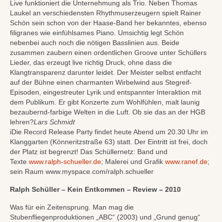
Live funktioniert die Unternehmung als Trio. Neben Thomas
Laukel an verschiedensten Rhythmuserzeugern spielt Rainer
Schön sein schon von der Haase-Band her bekanntes, ebenso
filigranes wie einfühlsames Piano. Umsichtig legt Schön
nebenbei auch noch die nötigen Basslinien aus. Beide
zusammen zaubern einen ordentlichen Groove unter Schüllers
Lieder, das erzeugt live richtig Druck, ohne dass die
Klangtransparenz darunter leidet. Der Meister selbst entfacht
auf der Bühne einen charmanten Wirbelwind aus Stegreif-
Episoden, eingestreuter Lyrik und entspannter Interaktion mit
dem Publikum. Er gibt Konzerte zum Wohlfühlen, malt launig
bezaubernd-farbige Welten in die Luft. Ob sie das an der HGB
lehren?
Lars Schmidt
iDie Record Release Party findet heute Abend um 20.30 Uhr im
Klanggarten (Könneritzstraße 63) statt. Der Eintritt ist frei, doch
der Platz ist begrenzt! Das Schüllernetz: Band und
Texte
www.ralph-schueller.de
; Malerei und Grafik
www.ranef.de
;
sein Raum www.myspace.com/ralph.schueller
Ralph Schüller – Kein Entkommen – Review – 2010
Was für ein Zeitensprung. Man mag die
Stubenfliegenproduktionen „ABC“ (2003) und „Grund genug“