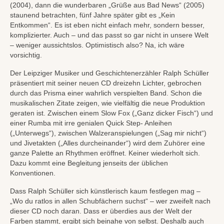
(2004), dann die wunderbaren „Grüße aus Bad News“ (2005)
staunend betrachten, fünf Jahre später gibt es „Kein
Entkommen“. Es ist eben nicht einfach mehr, sondern besser,
komplizierter. Auch – und das passt so gar nicht in unsere Welt
– weniger aussichtslos. Optimistisch also? Na, ich wäre
vorsichtig.
Der Leipziger Musiker und Geschichtenerzähler Ralph Schüller
präsentiert mit seiner neuen CD dreizehn Lichter, gebrochen
durch das Prisma einer wahrlich verspielten Band. Schon die
musikalischen Zitate zeigen, wie vielfältig die neue Produktion
geraten ist. Zwischen einem Slow Fox („Ganz dicker Fisch“) und
einer Rumba mit irre genialen Quick Step- Anleihen
(„Unterwegs“), zwischen Walzeranspielungen („Sag mir nicht“)
und Jivetakten („Alles durcheinander“) wird dem Zuhörer eine
ganze Palette an Rhythmen eröffnet. Keiner wiederholt sich.
Dazu kommt eine Begleitung jenseits der üblichen
Konventionen.
Dass Ralph Schüller sich künstlerisch kaum festlegen mag –
„Wo du ratlos in allen Schubfächern suchst“ – wer zweifelt nach
dieser CD noch daran. Dass er überdies aus der Welt der
Farben stammt, ergibt sich beinahe von selbst. Deshalb auch