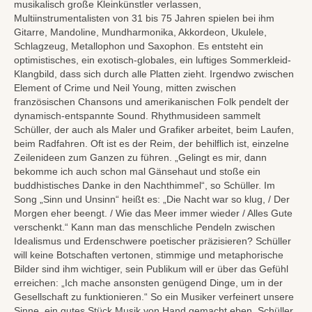
musikalisch große Kleinkünstler verlassen,
Multiinstrumentalisten von 31 bis 75 Jahren spielen bei ihm
Gitarre, Mandoline, Mundharmonika, Akkordeon, Ukulele,
Schlagzeug, Metallophon und Saxophon. Es entsteht ein
optimistisches, ein exotisch-globales, ein luftiges Sommerkleid-
Klangbild, dass sich durch alle Platten zieht. Irgendwo zwischen
Element of Crime und Neil Young, mitten zwischen
französischen Chansons und amerikanischen Folk pendelt der
dynamisch-entspannte Sound. Rhythmusideen sammelt
Schüller, der auch als Maler und Grafiker arbeitet, beim Laufen,
beim Radfahren. Oft ist es der Reim, der behilflich ist, einzelne
Zeilenideen zum Ganzen zu führen. „Gelingt es mir, dann
bekomme ich auch schon mal Gänsehaut und stoße ein
buddhistisches Danke in den Nachthimmel“, so Schüller. Im
Song „Sinn und Unsinn“ heißt es: „Die Nacht war so klug, / Der
Morgen eher beengt. / Wie das Meer immer wieder / Alles Gute
verschenkt.“ Kann man das menschliche Pendeln zwischen
Idealismus und Erdenschwere poetischer präzisieren? Schüller
will keine Botschaften vertonen, stimmige und metaphorische
Bilder sind ihm wichtiger, sein Publikum will er über das Gefühl
erreichen: „Ich mache ansonsten genügend Dinge, um in der
Gesellschaft zu funktionieren.“ So ein Musiker verfeinert unsere
Sinne, ein gutes Stück Musik von Hand gemacht eben. Schüller