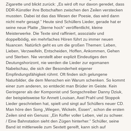
Zigarette und blickt zurück: „Es wird oft nur davon geredet, dass
DDR-Künstler ihre Botschaften zwischen den Zeilen verstecken
mussten. Dabei ist das das Wesen der Poesie, das wird dann
nicht mehr gesagt.“ Heute sind Schüllers Lieder, gerade hat er
seine neue Platte „Sterne hoch“ veröffentlicht, kleine
Meisterwerke. Die Texte sind raffiniert, assoziativ und
doppelbödig, ein mehrfaches Hören führt zu immer neuen
Nuancen. Natürlich geht es um die großen Themen: Leben,
Lieben, Verzweifeln, Entscheiden, Hoffen, Ankommen, Gehen
und Sterben. Nie verstellt aber explizit Eindeutiges den
Deutungshorizont, nie werden die Lieder zur egomanen
Nabelschau, die sich der Besonderheit eigener
Empfindungsfähigkeit rühmt. Oft finden sich gelungene
Naturbilder, die dem Menschen ein Warum schenken. So kommt
einer zum anderen, so entdeckt man Brüder im Geiste. Kein
Geringerer als der Komponist und Songschreiber Danny Dziuk,
der beispielsweise für Annett Louisan, Axel Prahl und Stoppok
Lieder geschrieben hat, spielt und singt auf Schüllers neuer CD.
Man höre den Song „Wiegen, Wickeln, Essen“, schon die ersten
Zeilen sind ein Genuss: „Ein Koffer voller Leben, viel zu schwer.
/ Eine Bahnstation sieht den Zügen hinterher.“ Schüller, seine
Band ist mittlerweile zum Sextett gereift, kann sich auf