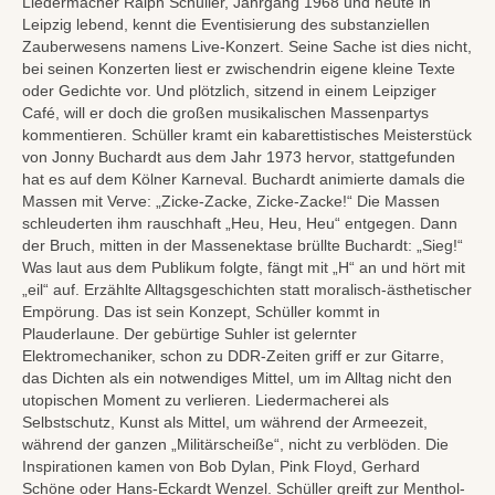
Liedermacher Ralph Schüller, Jahrgang 1968 und heute in
Leipzig lebend, kennt die Eventisierung des substanziellen
Zauberwesens namens Live-Konzert. Seine Sache ist dies nicht,
bei seinen Konzerten liest er zwischendrin eigene kleine Texte
oder Gedichte vor. Und plötzlich, sitzend in einem Leipziger
Café, will er doch die großen musikalischen Massenpartys
kommentieren. Schüller kramt ein kabarettistisches Meisterstück
von Jonny Buchardt aus dem Jahr 1973 hervor, stattgefunden
hat es auf dem Kölner Karneval. Buchardt animierte damals die
Massen mit Verve: „Zicke-Zacke, Zicke-Zacke!“ Die Massen
schleuderten ihm rauschhaft „Heu, Heu, Heu“ entgegen. Dann
der Bruch, mitten in der Massenektase brüllte Buchardt: „Sieg!“
Was laut aus dem Publikum folgte, fängt mit „H“ an und hört mit
„eil“ auf. Erzählte Alltagsgeschichten statt moralisch-ästhetischer
Empörung. Das ist sein Konzept, Schüller kommt in
Plauderlaune. Der gebürtige Suhler ist gelernter
Elektromechaniker, schon zu DDR-Zeiten griff er zur Gitarre,
das Dichten als ein notwendiges Mittel, um im Alltag nicht den
utopischen Moment zu verlieren. Liedermacherei als
Selbstschutz, Kunst als Mittel, um während der Armeezeit,
während der ganzen „Militärscheiße“, nicht zu verblöden. Die
Inspirationen kamen von Bob Dylan, Pink Floyd, Gerhard
Schöne oder Hans-Eckardt Wenzel. Schüller greift zur Menthol-