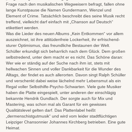
Frage nach den musikalischen Wegweisern befragt, fallen ohne
lange Kunstpause die Namen Gundermann, Wenzel und
Element of Crime. Tatsächlich beschreibt dies seine Musik recht
treffend, vielleicht darf einfach mit „Chanson auf Deutsch“
etikettiert werden.
Was die Lieder des neuen Albums „Kein Entkommen“ vor allem
auszeichnet, ist ihre attitüdenfreie Lockerheit, ihr erfrischend-
sturer Optimismus, das freundliche Bestaunen der Welt.
Schüller erkundigt sich beharrlich nach dem Glück. Dem großen
selbstredend, unter dem macht er es nicht. Das Schöne daran:
Wer wie er ständig auf der Suche nach ihm ist, stets mit
hellwachen Sinnen und voller Dankbarkeit für die Wunder des
Alltags, der findet es auch allerorten. Davon singt Ralph Schüller
und verschenkt dabei weise lächelnd mehr Lebensmut als ein
Regal voller Selbsthilfe-Psycho-Schwarten. Viele gute Musiker
haben die Platte eingespielt, unter anderen der einschlägig
bekannte Hendrik Gundlach. Der sorgte auch für Mix und
Mastering, was schon mal als Garant für ein gewisses
Qualitätslevel gelten darf. Das Plattenlabel heißt
„dermenschistgutmusik“ und wird vom leider stadtflüchtigen
Leipziger Chansonnier Johannes Kirchberg betrieben. Eine gute
Heimat.