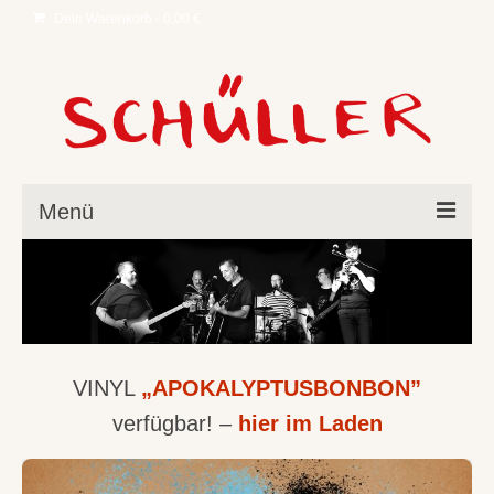
Dein Warenkorb
-
0,00
€
Menü
Neues
Band
Musik
VINYL
„APOKALYPTUSBONBON”
Einkaufsladen
verfügbar! –
hier im Laden
Live