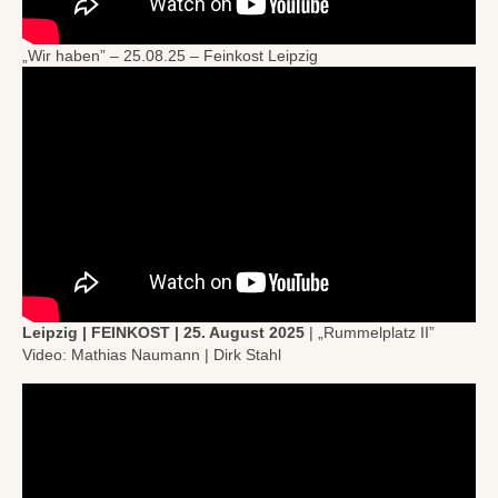
„Wir haben” – 25.08.25 – Feinkost Leipzig
Leipzig | FEINKOST | 25. August 2025
| „Rummelplatz II”
Video: Mathias Naumann | Dirk Stahl