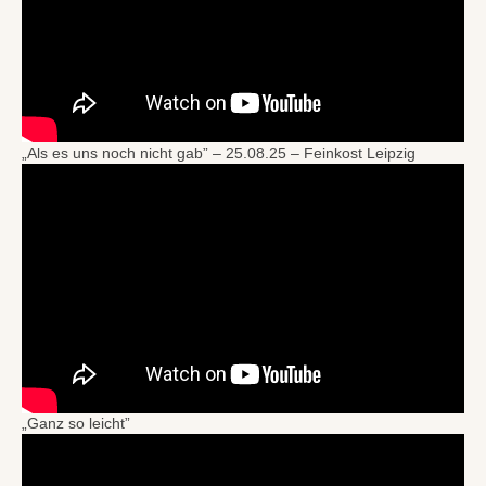
„Als es uns noch nicht gab” – 25.08.25 – Feinkost Leipzig
„Ganz so leicht”