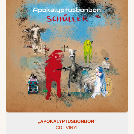
Texte
+ Kontakt
Bilder
„APOKALYPTUSBONBON”
CD
|
VINYL