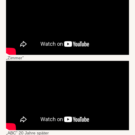
„Zimmer”
„ABC” 20 Jahre später