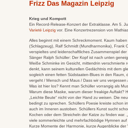
Frizz Das Magazin Leipzig
Krieg und Kompott
Ein Record-Release-Konzert der Extraklasse. Am 5. Jun
Varieté Leipzig
vor. Eine Konzertrezension von Mathia
Alles beginnt mit einem Schreckmoment. Kaum haben Gu
(Schlagzeug), Ralf Schmidt (Mundharmonika), Frank Ob
verspieltes und leidenschaftliches Zusammenspiel der k
Sänger Ralph Schüller: Der Kopf ist nach unten geneig
Weiße Schminke im Gesicht, mittendrin verschmierte ro
denkt, kann seinem kulturellen Gedächtnis mit dem gl
sogleich einen fetten Südstaaten-Blues in den Raum, d
vergeht / Mensch und Maus / Dass wir uns vergessen 
Was ist hier los? Kennt man Schüller vorrangig als M
Warum diese Maske, warum dieser freakige Auftakt? Ha
„Leichte Beute“ nicht von der Hand zu weisen. Die neu
bedingt zu sprechen. Schüllers Poesie kreiste schon im
auch im Inneren austoben. Schüllers Kunst sucht schon
Kochen oder dem Streicheln der Katze zu finden war. 
viele sommerleichte und mehrfachbödige Hymnen auf d
Kurze Momente der Harmonie, kurze Augenblicke der