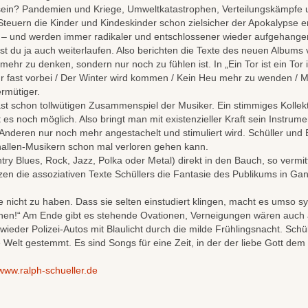
ein? Pandemien und Kriege, Umweltkatastrophen, Verteilungskämpfe und 
Steuern die Kinder und Kindeskinder schon zielsicher der Apokalypse e
 – und werden immer radikaler und entschlossener wieder aufgehangen.
st du ja auch weiterlaufen. Also berichten die Texte des neuen Album
ehr zu denken, sondern nur noch zu fühlen ist. In „Ein Tor ist ein Tor 
 fast vorbei / Der Winter wird kommen / Kein Heu mehr zu wenden / M
ermütiger.
t schon tollwütigen Zusammenspiel der Musiker. Ein stimmiges Kollekti
 es noch möglich. Also bringt man mit existenzieller Kraft sein Instrum
Anderen nur noch mehr angestachelt und stimuliert wird. Schüller und
hallen-Musikern schon mal verloren gehen kann.
try Blues, Rock, Jazz, Polka oder Metal) direkt in den Bauch, so vermi
etzen die assoziativen Texte Schüllers die Fantasie des Publikums in G
nicht zu haben. Dass sie selten einstudiert klingen, macht es umso s
esehen!“ Am Ende gibt es stehende Ovationen, Verneigungen wären auc
eder Polizei-Autos mit Blaulicht durch die milde Frühlingsnacht. Schül
elt gestemmt. Es sind Songs für eine Zeit, in der der liebe Gott dem
www.ralph-schueller.de