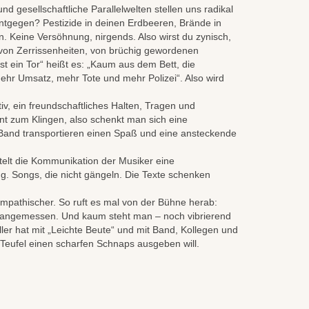
gesellschaftliche Parallelwelten stellen uns radikal
ntgegen? Pestizide in deinen Erdbeeren, Brände in
 Keine Versöhnung, nirgends. Also wirst du zynisch,
s von Zerrissenheiten, von brüchig gewordenen
ist ein Tor“ heißt es: „Kaum aus dem Bett, die
ehr Umsatz, mehr Tote und mehr Polizei“. Also wird
v, ein freundschaftliches Halten, Tragen und
ent zum Klingen, also schenkt man sich eine
 Band transportieren einen Spaß und eine ansteckende
ttelt die Kommunikation der Musiker eine
ang. Songs, die nicht gängeln. Die Texte schenken
ympathischer. So ruft es mal von der Bühne herab:
h angemessen. Und kaum steht man – noch vibrierend
ler hat mit „Leichte Beute“ und mit Band, Kollegen und
 Teufel einen scharfen Schnaps ausgeben will.