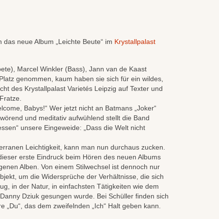
rn das neue Album „Leichte Beute“ im
Krystallpalast
ete), Marcel Winkler (Bass), Jann van de Kaast
Platz genommen, kaum haben sie sich für ein wildes,
ht des Krystallpalast Varietés Leipzig auf Texter und
Fratze.
elcome, Babys!“ Wer jetzt nicht an Batmans „Joker“
wörend und meditativ aufwühlend stellt die Band
gessen“ unsere Eingeweide: „Dass die Welt nicht
terranen Leichtigkeit, kann man nun durchaus zucken.
t dieser erste Eindruck beim Hören des neuen Albums
ngenen Alben. Von einem Stilwechsel ist dennoch nur
bjekt, um die Widersprüche der Verhältnisse, die sich
g, in der Natur, in einfachsten Tätigkeiten wie dem
 Danny Dziuk gesungen wurde. Bei Schüller finden sich
 „Du“, das dem zweifelnden „Ich“ Halt geben kann.