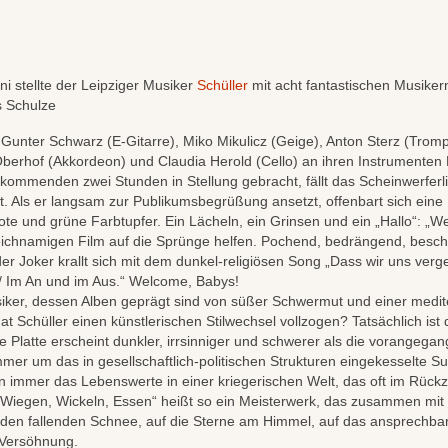
i stellte der Leipziger Musiker
Schüller
mit acht fantastischen Musike
s Schulze
nter Schwarz (E-Gitarre), Miko Mikulicz (Geige), Anton Sterz (Tromp
erhof (Akkordeon) und Claudia Herold (Cello) an ihren Instrumenten 
ommenden zwei Stunden in Stellung gebracht, fällt das Scheinwerferlic
t. Als er langsam zur Publikumsbegrüßung ansetzt, offenbart sich eine 
te und grüne Farbtupfer. Ein Lächeln, ein Grinsen und ein „Hallo“: „W
eichnamigen Film auf die Sprünge helfen. Pochend, bedrängend, besch
er Joker krallt sich mit dem dunkel-religiösen Song „Dass wir uns ver
/ Im An und im Aus.“ Welcome, Babys!
usiker, dessen Alben geprägt sind von süßer Schwermut und einer medi
t Schüller einen künstlerischen Stilwechsel vollzogen? Tatsächlich is
e Platte erscheint dunkler, irrsinniger und schwerer als die vorangega
mer um das in gesellschaftlich-politischen Strukturen eingekesselte Su
 immer das Lebenswerte in einer kriegerischen Welt, das oft im Rückzu
„Wiegen, Wickeln, Essen“ heißt so ein Meisterwerk, das zusammen mit
en fallenden Schnee, auf die Sterne am Himmel, auf das ansprechbare
 Versöhnung.