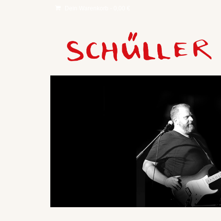
Dein Warenkorb
-
0,00
€