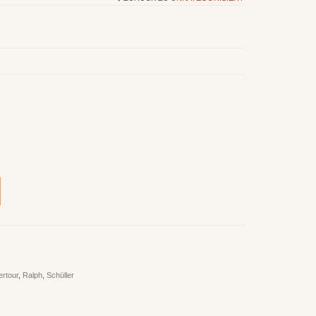
ertour
,
Ralph
,
Schüller