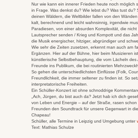
Nur wie kann ein innerer Frieden heute noch möglich s
in Frage. Was denkst du? Wie lebst du? Was tust du? 
deinen Wäldern, die Weltbilder fallen von den Wänden
kalt, berechnend und leicht wahnsinnig, irgendwie mus
Paradiesen, von einer absurden Komplexität, die nicht m
Lautsprecher senden / Krieg und Kompott und das Jahr
die Musik energischer, hitziger, abgründiger und schw
Wie sehr die Zeiten zusetzen, erkennt man auch am fas
Ergänzen. Hier auf der Bühne, hier beim Musizieren ist
künstlerische Selbstbehauptung, die vom Lächeln des 
Freunde ins Publikum, die bei routinierten Mehrzweck
So gehen die unterschiedlichsten Einflüsse (Folk, Coun
Freundlichkeit, die immer seltener zu finden ist. So s
interpretatorische Freiheiten.
Ein Schüller-Konzert ist ohne schnoddrige Kommentare 
„Ach, Jürgen, du bist auch da? Jetzt hab ich dich g
von Leben und Energie – auf der Straße, rasen schon wi
Freunden den Soundtrack für unsere Gegenwart in die W
Chapeau!
Schüller, alle Termine in Leipzig und Umgebung unter
Text: Mathias Schulze