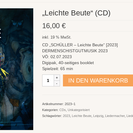
„Leichte Beute“ (CD)
16,00
€
inkl. 19 % MwSt.
CD „SCHÜLLER – Leichte Beute“ [2023]
DERMENSCHISTGUTMUSIK 2023
VÖ: 02.07.2023
Digipak, 40-seitiges booklet
Spielzeit: 65 min
"Leichte
IN DEN WARENKORB
Beute"
(CD)
Menge
Artikelnummer:
2023–1
Kategorien:
CDs
,
Unkategorisiert
Schlagwörter:
2023
,
Leichte Beute
,
Leipzig
,
Liedermacher
,
Lied