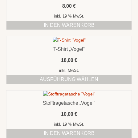
8,00
€
inkl. 19 % MwSt.
IN DEN WARENKORB
T-Shirt „Vogel“
18,00
€
inkl. MwSt.
AUSFÜHRUNG WÄHLEN
Dieses
Produkt
weist
Stofftragetasche „Vogel“
mehrere
Varianten
10,00
€
auf.
Die
inkl. 19 % MwSt.
Optionen
IN DEN WARENKORB
können