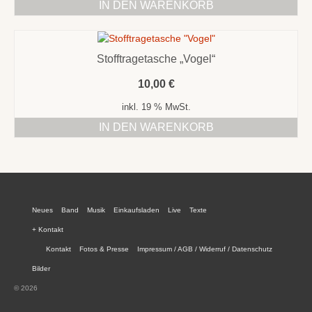
IN DEN WARENKORB
können
auf
der
Produktseite
Stofftragetasche „Vogel“
gewählt
werden
10,00
€
inkl. 19 % MwSt.
IN DEN WARENKORB
Neues
Band
Musik
Einkaufsladen
Live
Texte
+ Kontakt
Kontakt
Fotos & Presse
Impressum / AGB / Widerruf / Datenschutz
Bilder
© 2026