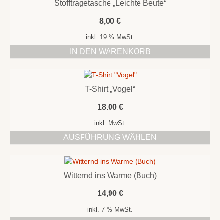
Stofftragetasche „Leichte Beute“
8,00
€
inkl. 19 % MwSt.
IN DEN WARENKORB
T-Shirt „Vogel“
18,00
€
inkl. MwSt.
AUSFÜHRUNG WÄHLEN
Dieses
Produkt
weist
Witternd ins Warme (Buch)
mehrere
Varianten
14,90
€
auf.
Die
inkl. 7 % MwSt.
Optionen