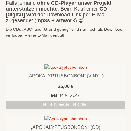
Falls jemand
ohne CD-Player unser Projekt
Bilder
unterstützen möchte
: Beim Kauf einer
CD
[digital]
wird der Download-Link per E-Mail
zugesendet (
mp3s + artwork
) 😉
Die CDs „ABC“ und „Grund genug“ sind nur noch als Download
verfügbar – eine E-Mail genügt!
„APOKALYPTUSBONBON“ (VINYL)
25,00
€
inkl. 19 % MwSt.
IN DEN WARENKORB
„APOKALYPTUSBONBON“ (CD)