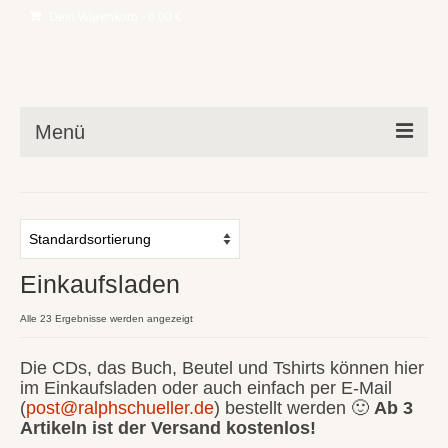
Dein Warenkorb
-
0,00
€
Menü
Neues
Band
Musik
Einkaufsladen
Einkaufsladen
Alle 23 Ergebnisse werden angezeigt
Live
Die CDs, das Buch, Beutel und Tshirts können hier
im Einkaufsladen oder auch einfach per E-Mail
Texte
(
post@ralphschueller.de
) bestellt werden 🙂
Ab 3
Artikeln ist der Versand kostenlos!
+ Kontakt