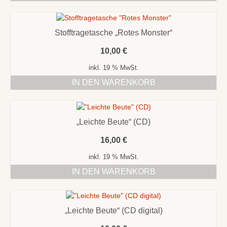
Dieses
Produkt
weist
Stofftragetasche „Rotes Monster“
mehrere
Varianten
10,00
€
auf.
Die
inkl. 19 % MwSt.
Optionen
IN DEN WARENKORB
können
auf
der
Produktseite
„Leichte Beute“ (CD)
gewählt
werden
16,00
€
inkl. 19 % MwSt.
IN DEN WARENKORB
„Leichte Beute“ (CD digital)